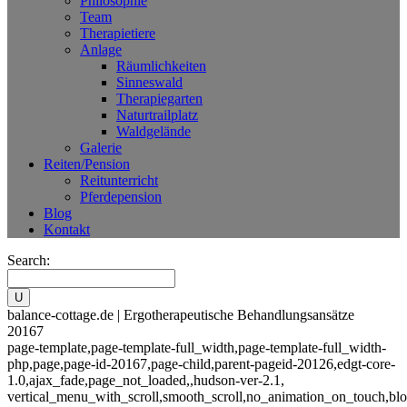
Philosophie
Team
Therapietiere
Anlage
Räumlichkeiten
Sinneswald
Therapiegarten
Naturtrailplatz
Waldgelände
Galerie
Reiten/Pension
Reitunterricht
Pferdepension
Blog
Kontakt
Search:
balance-cottage.de | Ergotherapeutische Behandlungsansätze
20167
page-template,page-template-full_width,page-template-full_width-
php,page,page-id-20167,page-child,parent-pageid-20126,edgt-core-
1.0,ajax_fade,page_not_loaded,,hudson-ver-2.1,
vertical_menu_with_scroll,smooth_scroll,no_animation_on_touch,blo