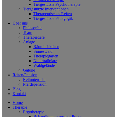
Tiergestützte Psychotherapie
Tiergestützte Interventionen
Therapeutisches Reiten
Tiergestützte Pädagogik
Über uns
Philosophie
Team
Therapietiere
Anlage
Räumlichkeiten
Sinneswald
Therapiegarten
Naturtrailplatz
Waldgelände
Galerie
Reiten/Pension
Reitunterricht
Pferdepension
Blog
Kontakt
Home
Therapie
Ergotherapie
Behandlung in unserer Praxis