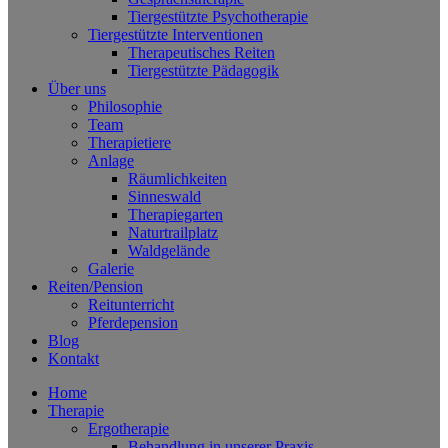
Tiergestützte Psychotherapie
Tiergestützte Interventionen
Therapeutisches Reiten
Tiergestützte Pädagogik
Über uns
Philosophie
Team
Therapietiere
Anlage
Räumlichkeiten
Sinneswald
Therapiegarten
Naturtrailplatz
Waldgelände
Galerie
Reiten/Pension
Reitunterricht
Pferdepension
Blog
Kontakt
Home
Therapie
Ergotherapie
Behandlung in unserer Praxis