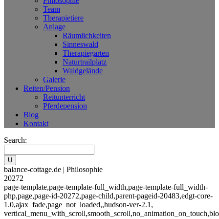
Philosophie
Team
Therapietiere
Anlage
Räumlichkeiten
Sinneswald
Therapiegarten
Naturtrailplatz
Waldgelände
Galerie
Reiten/Pension
Reitunterricht
Pferdepension
Blog
Kontakt
Search:
balance-cottage.de | Philosophie
20272
page-template,page-template-full_width,page-template-full_width-
php,page,page-id-20272,page-child,parent-pageid-20483,edgt-core-
1.0,ajax_fade,page_not_loaded,,hudson-ver-2.1,
vertical_menu_with_scroll,smooth_scroll,no_animation_on_touch,blo