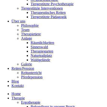
Tiergestützte Psychotherapie
Tiergestützte Interventionen
Therapeutisches Reiten
Tiergestützte Pädagogik
Über uns
Philosophie
Team
Therapietiere
Anlage
Räumlichkeiten
Sinneswald
Therapiegarten
Naturtrailplatz
Waldgelände
Galerie
Reiten/Pension
Reitunterricht
Pferdepension
Blog
Kontakt
Home
Therapie
Ergotherapie
Behandlung in unserer Praxis