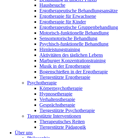
Hausbesuche
Ergotherapeutische Behandlungsansätze
Ergotherapie für Erwachsene
Ergotherapie für Kinder
Ergotherapeutische Gruppenbehandlung
Motorisch-funktionelle Behandlung
Sensomotorische Behandlung
Psychisch-funktionelle Behandlung
Hirnleistungstraining
Aktivitäten des täglichen Lebens
Marburger Konzentrationstraining
Musik in der Ergotherapie
Bogenschießen in der Ergotherapie
Tiergestützte Ergotherapie
Psychotherapie
Körperpsychotherapie
Hypnosetherapie
Verhaltenstherapie
Gesprächstherapie
Tiergestützte Psychotherapie
Tiergestützte Interventionen
Therapeutisches Reiten
Tiergestützte Pädagogik
Über uns