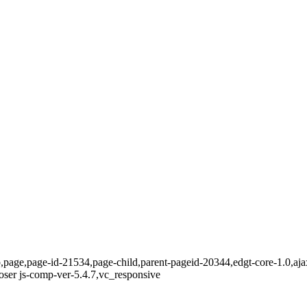
p,page,page-id-21534,page-child,parent-pageid-20344,edgt-core-1.0,aj
oser js-comp-ver-5.4.7,vc_responsive